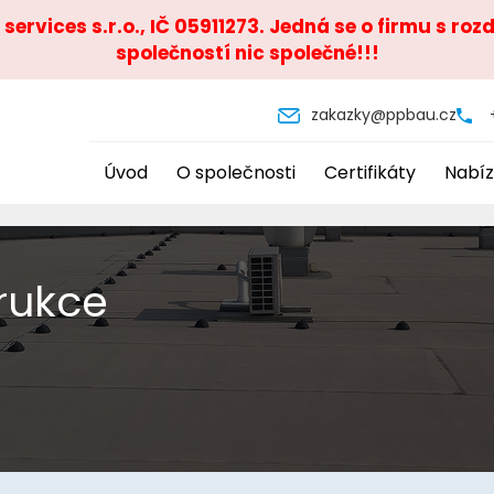
ervices s.r.o., IČ 05911273. Jedná se o firmu s ro
společností nic společné!!!
zakazky@ppbau.cz
Úvod
O společnosti
Certifikáty
Nabíz
rukce