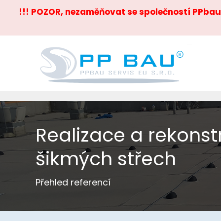
!!! POZOR, nezaměňovat se společností PPbau s
Realizace a rekonst
šikmých střech
Přehled referencí