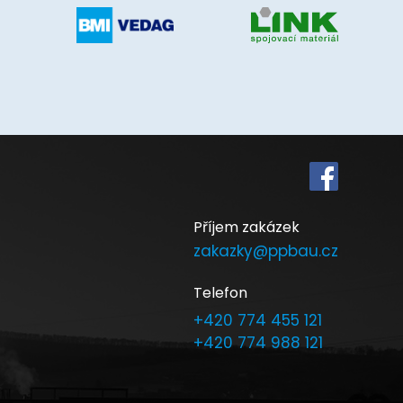
Příjem zakázek
zakazky@ppbau.cz
Telefon
+420 774 455 121
o
+420 774 988 121