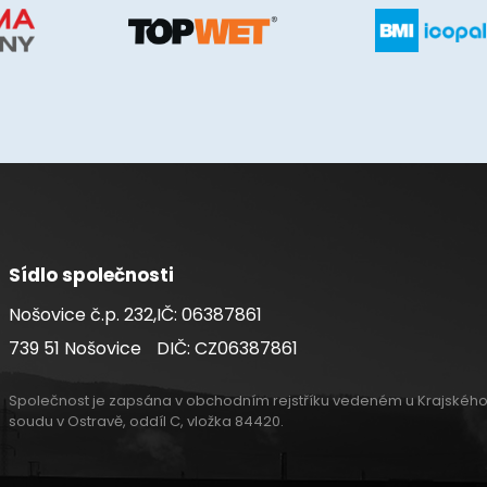
Sídlo společnosti
Nošovice č.p. 232,
IČ: 06387861
739 51 Nošovice
DIČ: CZ06387861
Společnost je zapsána v obchodním rejstříku vedeném u Krajskéh
soudu v Ostravě, oddíl C, vložka 84420.