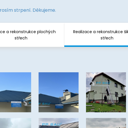
prosím strpení. Děkujeme.
ace a rekonstrukce plochých
Realizace a rekonstrukce š
střech
střech